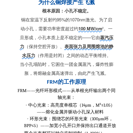
为什么铜焊接产生飞溅
根本原因：小孔不稳定。
铜在室温下反射约95%的1070nm激光。为了启
动小孔，需要功率密度超过约
100 MW/cm
²
。一
旦形成，小孔本质上是不稳定的——它由
蒸汽压
力
（保持空腔开放）、
表面张力及周围熔池的静
水压力
（作用是封闭）之间的动态平衡维持。
当小孔塌陷时，它困住一团金属蒸汽，爆炸性膨
胀，将熔融金属高速弹出，由此产生飞溅。
的工作原理
FRM
FRM——
——
光纤环形模式
从单根光纤输出两个同
轴光束：
14μm
M²≤1.05
·
中心光束：高亮度单模芯（
，
）
——
熔化金属并驱动小孔深入材料
100μm
·
环形光束：围绕芯的环形光束（
环，
BPP≤5
——
）
加宽小孔开口并保持出口通道开放