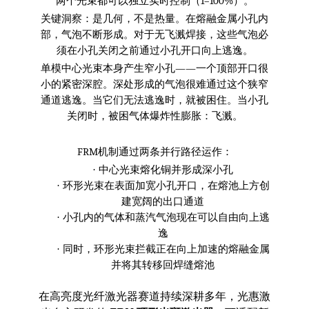
1–100%
两个光束都可以独立实时控制（
）。
关键洞察：是几何，不是热量。在熔融金属小孔内
部，气泡不断形成。对于无飞溅焊接，这些气泡必
须在小孔关闭之前通过小孔开口向上逃逸。
——
单模中心光束本身产生窄小孔
一个顶部开口很
小的紧密深腔。深处形成的气泡很难通过这个狭窄
通道逃逸。当它们无法逃逸时，就被困住。当小孔
关闭时，被困气体爆炸性膨胀：飞溅。
FRM
机制通过两条并行路径运作：
·
中心光束熔化铜并形成深小孔
·
环形光束在表面加宽小孔开口，在熔池上方创
建宽阔的出口通道
·
小孔内的气体和蒸汽气泡现在可以自由向上逃
逸
·
同时，环形光束拦截正在向上加速的熔融金属
并将其转移回焊缝熔池
在高亮度光纤激光器赛道持续深耕多年，光惠激