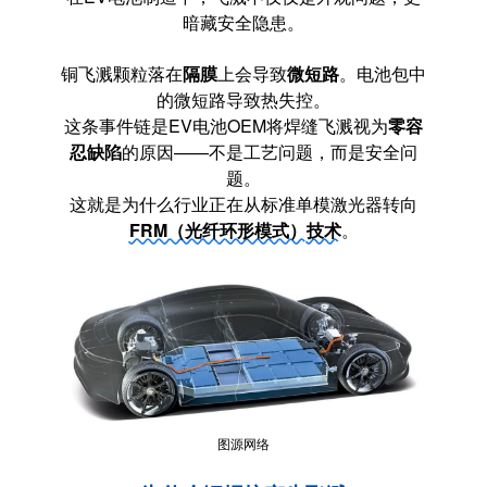
暗藏安全隐患。
铜飞溅颗粒落在
隔膜
上会导致
微短路
。电池包中
的微短路导致热失控。
这条事件链是EV电池OEM将焊缝飞溅视为
零容
忍缺陷
的原因——不是工艺问题，而是安全问
题。
这就是为什么行业正在从标准单模激光器转向
FRM（光纤环形模式）
技术
。
图源网络