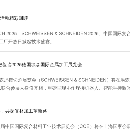
GW光惠激光营销中心全员集结，圆满召开了第三季度工作总结暨第
场活动精彩回顾
 2025、SCHWEISSEN & SCHNEIDEN 2025、中国国
工厂开放日掀起技术盛宴。
莅临2025德国埃森国际金属加工展览会
埃森焊接切割展览会（SCHWEISSEN & SCHNEIDEN）将‌在埃
光将以联合参展人身份亮相，重磅呈现协作焊接机器人、智能手持激
同、精准赋能”为核心理念，为欧洲及全球制造业提供面向未来的
25，共探复材加工革新路